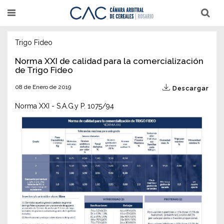
Pasar
T
T
al
o
o
g
g
contenido
g
g
l
l
Trigo Fideo
principal
e
e
n
n
Norma XXI de calidad para la comercialización
a
a
de Trigo Fideo
v
v
i
i
g
g
08 de Enero de 2019
Descargar
a
a
t
t
Norma XXI - S.A.G.y P. 1075/94
i
i
o
o
n
n