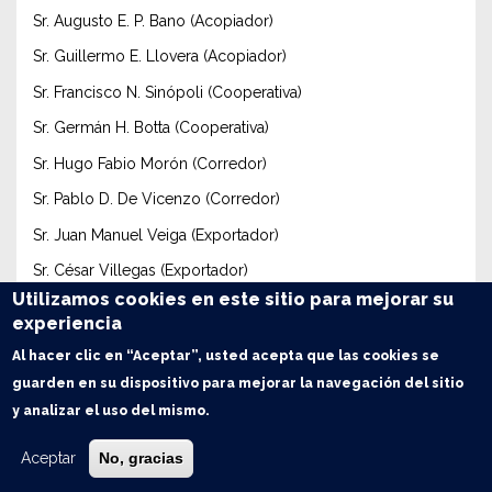
Sr. Augusto E. P. Bano (Acopiador)
Sr. Guillermo E. Llovera (Acopiador)
Sr. Francisco N. Sinópoli (Cooperativa)
Sr. Germán H. Botta (Cooperativa)
Sr. Hugo Fabio Morón (Corredor)
Sr. Pablo D. De Vicenzo (Corredor)
Sr. Juan Manuel Veiga (Exportador)
Sr. César Villegas (Exportador)
Utilizamos cookies en este sitio para mejorar su
Sr. Sebastián N. Iñíguez (Exportador)
experiencia
Sr. Federico Jaume (Exportador)
Al hacer clic en “Aceptar”, usted acepta que las cookies se
Sr. Federico G. Helman (Molinero)
guarden en su dispositivo para mejorar la navegación del sitio
y analizar el uso del mismo.
Sr. Agustín Destéfani (Molinero)
Sr. Gustavo Sutter Schneider (Productor)
Aceptar
No, gracias
Sr. René E. Bazet (Productor)