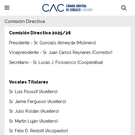
Pasar
T
T
al
o
o
g
g
contenido
g
g
Comisión Directiva
l
l
principal
e
e
Comisión Directiva 2025/26
n
n
a
a
Presidente - Sr. Gonzalo Almeyda (Molinero)
v
v
i
i
g
Vicepresidente - Sr. Juan Carlos Reynares (Corredor)
g
a
a
t
t
Secretario - Sr. Lucas J. Ficosecco (Cooperativa)
i
i
o
o
n
n
Vocales Titulares
Sr. Luis Poussif (Aceitero)
Sr. Jaime Ferguson (Aceitero)
Sr. Julio Roldán (Aceitero)
Sr. Martín Luján (Aceitero)
Sr. Félix D. Redolfi (Acopiador)