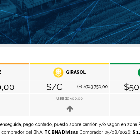
Z
GIRASOL
0,00
S/C
$50
(E) $743.750,00
US$
(E)
500,00
enseguida, pago contado, puesto sobre camión y/o vagón en zona Rosa
tipo comprador del BNA.
TC BNA Divisas
Comprador 05/08/2026:
$ 1