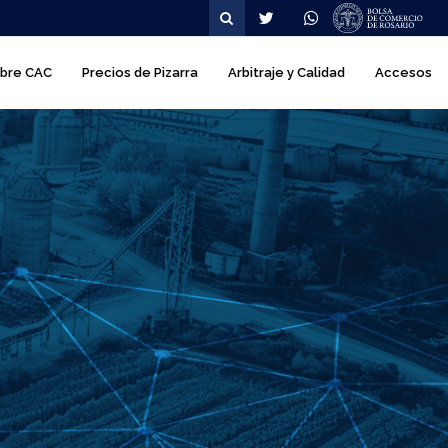
avegación
bre CAC
Precios de Pizarra
Arbitraje y Calidad
Accesos
incipal