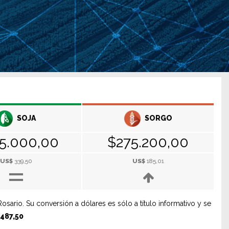
SOJA
SORGO
5.000,00
$275.200,00
=
US$
339,50
US$
185,01
rio. Su conversión a dólares es sólo a título informativo y se
.487,50