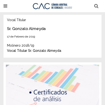
Pasar
T
T
al
o
o
g
g
contenido
g
g
l
l
Vocal Titular
principal
e
e
n
n
Sr. Gonzalo Almeyda
a
a
v
v
17 de Febrero de 2019
i
i
g
g
a
a
Molinero 2018/19
t
t
Vocal Titular Sr. Gonzalo Almeyda
i
i
o
o
n
n