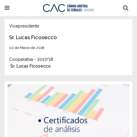
Pasar
T
T
al
o
o
g
g
contenido
g
g
l
l
Vicepresidente
principal
e
e
n
n
Sr. Lucas Ficosecco
a
a
v
v
02 de Marzo de 2018
i
i
g
g
a
a
Cooperativa - 2017/18
t
t
Sr. Lucas Ficosecco
i
i
o
o
n
n